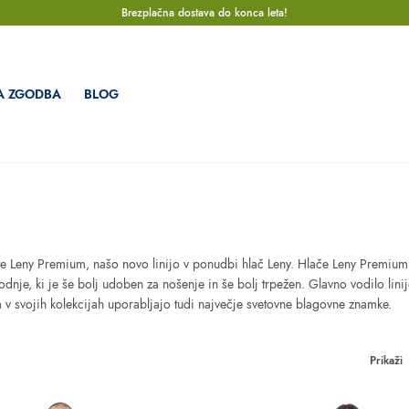
Brezplačna dostava do konca leta!
A ZGODBA
BLOG
te Leny Premium, našo novo linijo v ponudbi hlač Leny. Hlače Leny Premium so
vodnje, ki je še bolj udoben za nošenje in še bolj trpežen. Glavno vodilo li
ga v svojih kolekcijah uporabljajo tudi največje svetovne blagovne znamke.
Prikaži