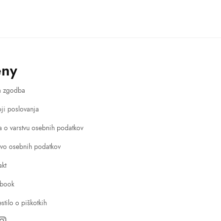
eny
a zgodba
ji poslovanja
va o varstvu osebnih podatkov
tvo osebnih podatkov
akt
book
stilo o piškotkih