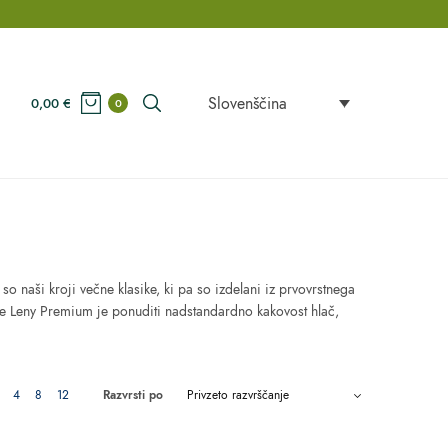
Slovenščina
0,00
€
0
 naši kroji večne klasike, ki pa so izdelani iz prvovrstnega
nije Leny Premium je ponuditi nadstandardno kakovost hlač,
4
8
12
Razvrsti po