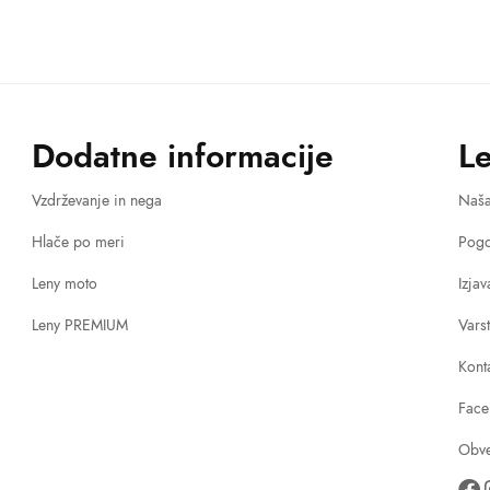
Dodatne informacije
L
Vzdrževanje in nega
Naš
Hlače po meri
Pogo
Leny moto
Izja
Leny PREMIUM
Vars
Kont
Face
Obve