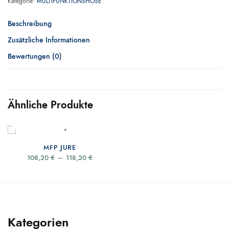
Kategorie:
MULTIFUNKTIONSHOSE
Beschreibung
Zusätzliche Informationen
Bewertungen (0)
Ähnliche Produkte
AUSFÜHRUNG WÄHLEN
MFP JURE
Price
–
108,20
€
118,20
€
range:
108,20 €
through
118,20 €
Kategorien