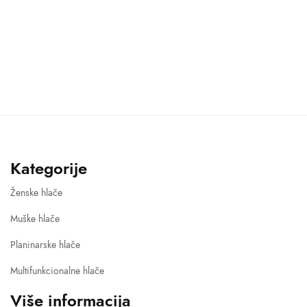
e
e:
0 €
gh
0 €
Kategorije
Ženske hlače
Muške hlače
Planinarske hlače
Multifunkcionalne hlače
Više informacija