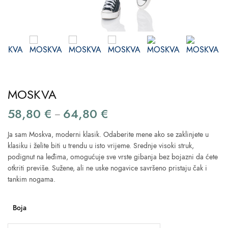
MOSKVA
58,80
€
64,80
€
Price
–
range:
Ja sam Moskva, moderni klasik. Odaberite mene ako se zaklinjete u
58,80 €
klasiku i želite biti u trendu u isto vrijeme. Srednje visoki struk,
through
podignut na leđima, omogućuje sve vrste gibanja bez bojazni da ćete
64,80 €
otkriti previše. Sužene, ali ne uske nogavice savršeno pristaju čak i
tankim nogama.
Boja