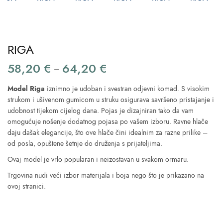
RIGA
58,20
€
64,20
€
Price
–
range:
Model Riga
iznimno je udoban i svestran odjevni komad. S visokim
58,20 €
strukom i ušivenom gumicom u struku osigurava savršeno pristajanje i
through
udobnost tijekom cijelog dana. Pojas je dizajniran tako da vam
64,20 €
omogućuje nošenje dodatnog pojasa po vašem izboru. Ravne hlače
daju dašak elegancije, što ove hlače čini idealnim za razne prilike –
od posla, opuštene šetnje do druženja s prijateljima.
Ovaj model je vrlo popularan i neizostavan u svakom ormaru.
Trgovina nudi veći izbor materijala i boja nego što je prikazano na
ovoj stranici.