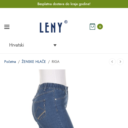
Besplatna dostava do kraja godine!
0
Hrvatski
Početna
/
ŽENSKE HLAČE
/
RIGA