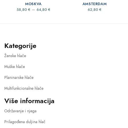
MOSKVA
AMSTERDAM
Price
–
58,80
€
64,80
€
62,80
€
range:
58,80 €
through
64,80 €
Kategorije
Ženske hlače
Muške hlače
Planinarske hlače
Multifunkcionalne hlače
Više informacija
Održavanje i njega
Prilagođena duljina hlač