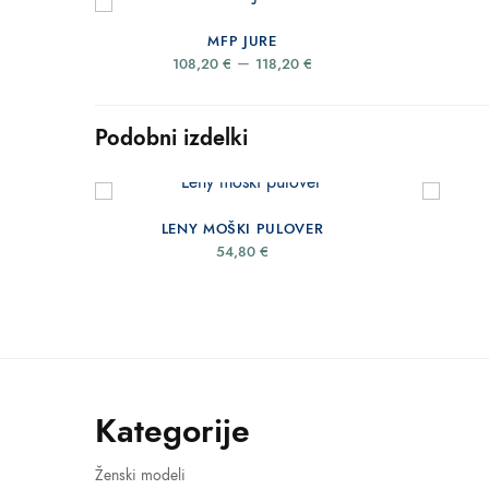
MFP JURE
Price
–
108,20
€
118,20
€
range:
108,20 €
through
118,20 €
Podobni izdelki
LENY MOŠKI PULOVER
54,80
€
Kategorije
Ženski modeli