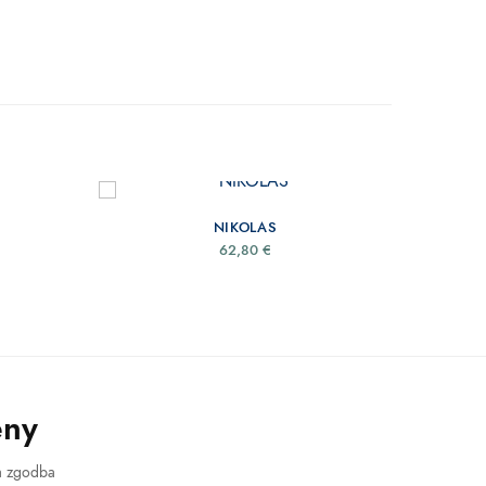
NIKOLAS
62,80
€
eny
a zgodba