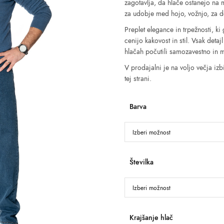
zagotavlja, da hlače ostanejo na 
za udobje med hojo, vožnjo, za del
Preplet elegance in trpežnosti, ki 
cenijo kakovost in stil. Vsak detaj
hlačah počutili samozavestno in 
V prodajalni je na voljo večja izb
tej strani.
Barva
Številka
Krajšanje hlač