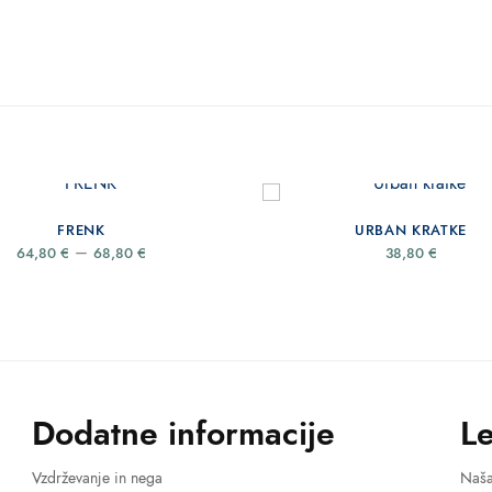
FRENK
URBAN KRATKE
Price
–
64,80
€
68,80
€
38,80
€
range:
64,80 €
through
68,80 €
Dodatne informacije
L
Vzdrževanje in nega
Naš