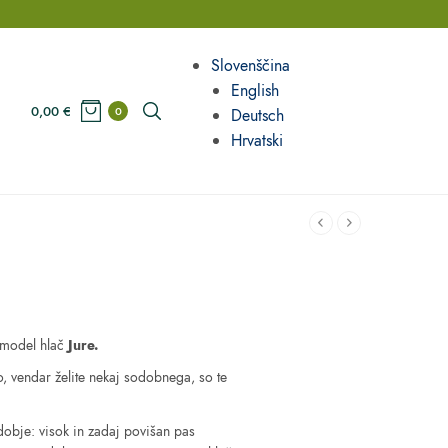
Slovenščina
English
0,00
€
0
Deutsch
Hrvatski
€
Price
range:
 model hlač
Jure.
62,80 €
through
, vendar želite nekaj sodobnega, so te
68,80 €
dobje: visok in zadaj povišan pas