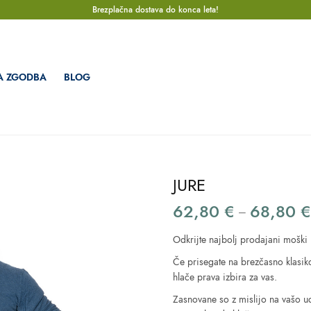
Brezplačna dostava do konca leta!
A ZGODBA
BLOG
JURE
62,80
€
68,80
–
Odkrijte najbolj prodajani moški
Če prisegate na brezčasno klasiko
hlače prava izbira za vas.
Zasnovane so z mislijo na vašo u