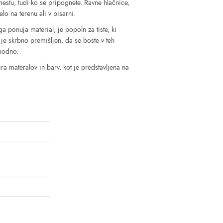
mestu, tudi ko se pripognete. Ravne hlačnice,
o na terenu ali v pisarni.
ga ponuja material, je popoln za tiste, ki
l je skrbno premišljen, da se boste v teh
modno.
ira materalov in barv, kot je predstavljena na