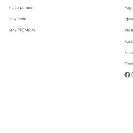
Hlače po meri
Pogo
Leny moto
Izja
Leny PREMIUM
Vars
Kont
Face
Obve