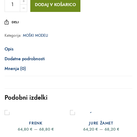
DODAJ V KOŠARICO
DELI
Kategorija:
MOŠKI MODELI
Opis
Dodatne podrobnosti
Mnenja (0)
Podobni izdelki
IZBERITE MOŽNOSTI
IZBERITE MOŽNOSTI
FRENK
JURE ŽAMET
Price
Price
–
–
64,80
€
68,80
€
64,20
€
68,20
€
range:
range: