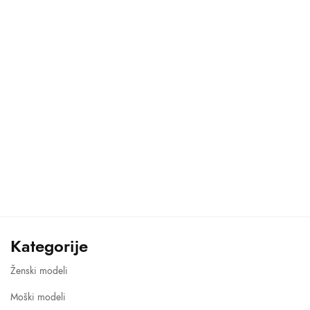
64,80 €
64,20 €
through
through
68,80 €
68,20 €
Kategorije
Ženski modeli
Moški modeli