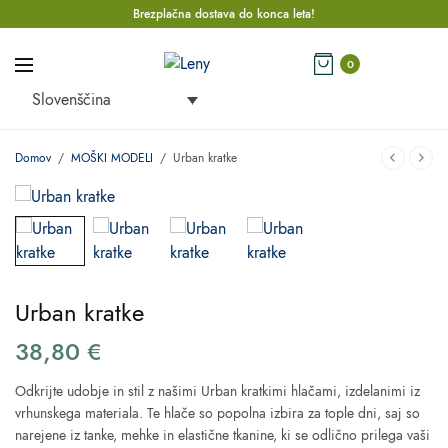
Brezplačna dostava do konca leta!
0
Slovenščina
Domov
/
MOŠKI MODELI
/
Urban kratke
Urban kratke
38,80
€
Odkrijte udobje in stil z našimi Urban kratkimi hlačami, izdelanimi iz
vrhunskega materiala. Te hlače so popolna izbira za tople dni, saj so
narejene iz tanke, mehke in elastične tkanine, ki se odlično prilega vaši